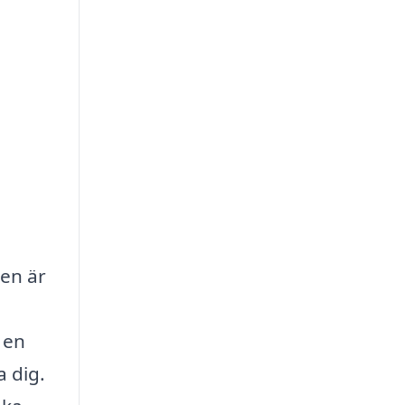
pen är
 en
a dig.