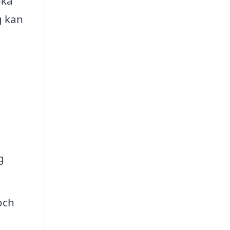
öka
g kan
g
och