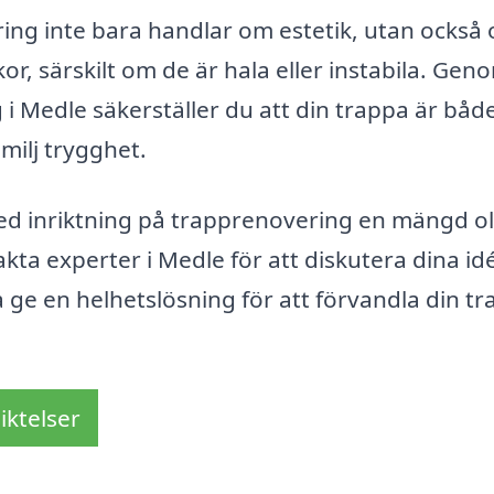
ering inte bara handlar om estetik, utan också
kor, särskilt om de är hala eller instabila. Gen
 i Medle säkerställer du att din trappa är båd
amilj trygghet.
d inriktning på trapprenovering en mängd ol
ta experter i Medle för att diskutera dina idé
e en helhetslösning för att förvandla din t
iktelser