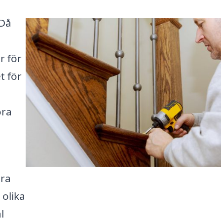
 Då
r för
t för
öra
ära
 olika
l