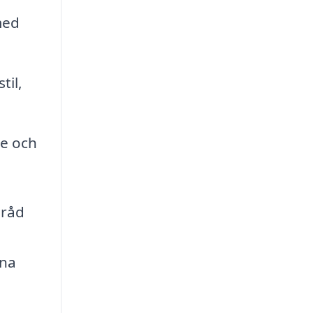
med
til,
de och
 råd
ina