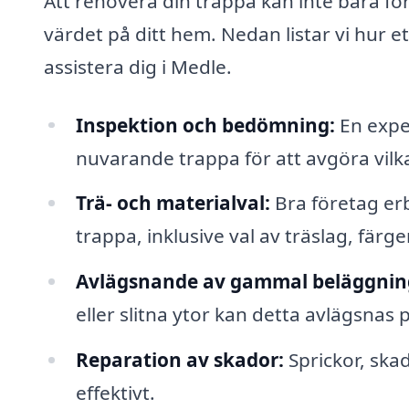
Att renovera din trappa kan inte bara för
värdet på ditt hem. Nedan listar vi hur 
assistera dig i Medle.
Inspektion och bedömning:
En exper
nuvarande trappa för att avgöra vil
Trä- och materialval:
Bra företag erb
trappa, inklusive val av träslag, färg
Avlägsnande av gammal beläggnin
eller slitna ytor kan detta avlägsnas p
Reparation av skador:
Sprickor, ska
effektivt.