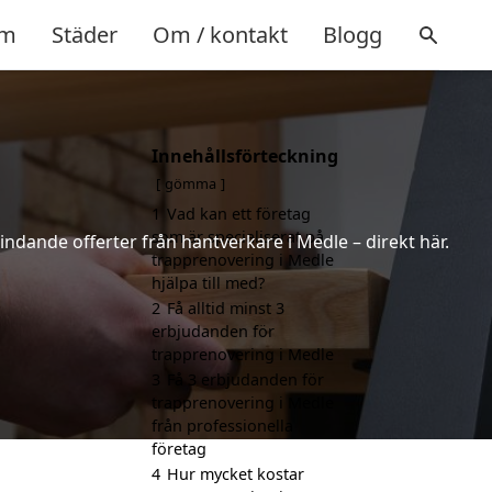
m
Städer
Om / kontakt
Blogg
Innehållsförteckning
gömma
1
Vad kan ett företag
som är specialiserat på
indande offerter från hantverkare i Medle – direkt här.
trapprenovering i Medle
hjälpa till med?
2
Få alltid minst 3
erbjudanden för
trapprenovering i Medle
3
Få 3 erbjudanden för
trapprenovering i Medle
från professionella
företag
4
Hur mycket kostar