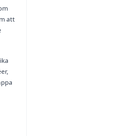
 om
om att
e
ika
er,
rappa