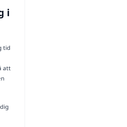
g i
 tid
 att
en
 dig