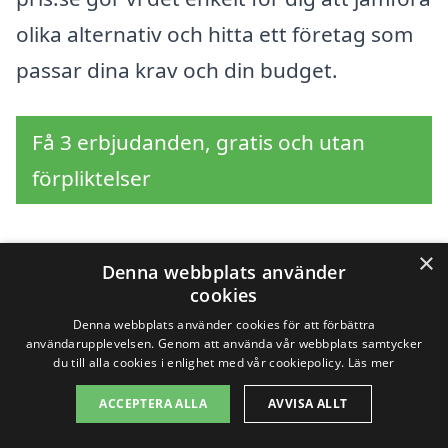
olika alternativ och hitta ett företag som
passar dina krav och din budget.
Få 3 erbjudanden, gratis och utan
förpliktelser
×
Denna webbplats använder
Sök efter en
cookies
professionell för
Denna webbplats använder cookies för att förbättra
användarupplevelsen. Genom att använda vår webbplats samtycker
du till alla cookies i enlighet med vår cookiepolicy.
Läs mer
trapprenovering i andra
ACCEPTERA ALLA
AVVISA ALLT
städer nära Linghem