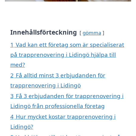
Innehållsförteckning
gömma
1
Vad kan ett företag som är specialiserat
på trapprenovering i Lidingö hjälpa till
med?
2
Få alltid minst 3 erbjudanden för
trapprenovering i Lidingö
3
Få 3 erbjudanden för trapprenovering i
Lidingö från professionella företag
4
Hur mycket kostar trapprenovering i
Lidingö?