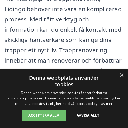
Lidingö behöver inte vara en komplicerad
process. Med rätt verktyg och
information kan du enkelt få kontakt med
skickliga hantverkare som kan ge dina
trappor ett nytt liv. Trapprenovering
innebär att man renoverar och förbättrar
trappor, vilket kan inkludera allt från
×
Denna webbplats använder
slipning av trägolv till installation av nya
cookies
beläggningar. Genom att anlita
Denna webbplats använder cookies för att förbättra
användarupplevelsen. Genom att använda vår webbplats samtycker
professionella inom området kan du
du till alla cookies i enlighet med vår cookiepolicy.
Läs mer
säkerställa att arbetet utförs med kvalitet
ACCEPTERA ALLA
AVVISA ALLT
och omtanke.