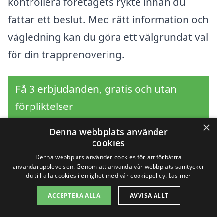
kontrollera företagets rykte innan du
fattar ett beslut. Med rätt information och
vägledning kan du göra ett välgrundat val
för din trapprenovering.
Få 3 erbjudanden, gratis och utan
förpliktelser
×
Denna webbplats använder
cookies
Sök efter en
Denna webbplats använder cookies för att förbättra
användarupplevelsen. Genom att använda vår webbplats samtycker
du till alla cookies i enlighet med vår cookiepolicy.
Läs mer
professionell för
ACCEPTERA ALLA
AVVISA ALLT
trapprenovering i andra