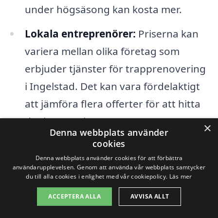
under högsäsong kan kosta mer.
Lokala entreprenörer:
Priserna kan
variera mellan olika företag som
erbjuder tjänster för trapprenovering
i Ingelstad. Det kan vara fördelaktigt
att jämföra flera offerter för att hitta
det bästa priset.
×
Denna webbplats använder
cookies
För att förenkla din sökning efter ett
Denna webbplats använder cookies för att förbättra
pålitligt företag för trapprenovering i
användarupplevelsen. Genom att använda vår webbplats samtycker
du till alla cookies i enlighet med vår cookiepolicy.
Läs mer
Ingelstad rekommenderar vi att du
ACCEPTERA ALLA
AVVISA ALLT
kontakta flera fackmän för att få offerter.