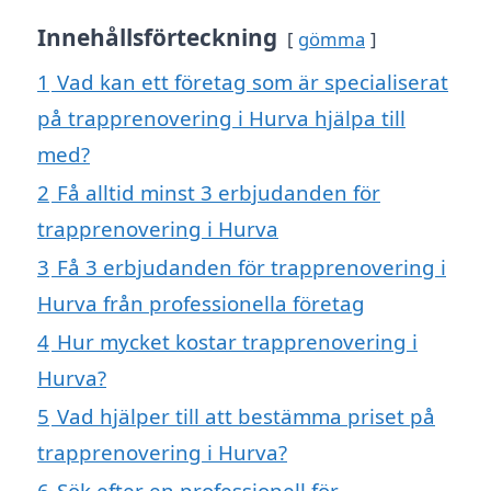
Innehållsförteckning
gömma
1
Vad kan ett företag som är specialiserat
på trapprenovering i Hurva hjälpa till
med?
2
Få alltid minst 3 erbjudanden för
trapprenovering i Hurva
3
Få 3 erbjudanden för trapprenovering i
Hurva från professionella företag
4
Hur mycket kostar trapprenovering i
Hurva?
5
Vad hjälper till att bestämma priset på
trapprenovering i Hurva?
6
Sök efter en professionell för