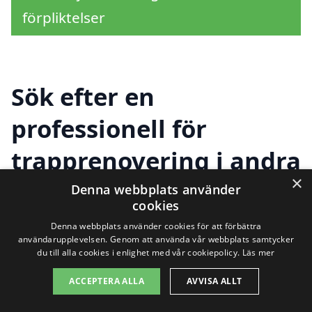
förpliktelser
Sök efter en
professionell för
trapprenovering i andra
×
städer nära Hurva
Denna webbplats använder
cookies
Denna webbplats använder cookies för att förbättra
användarupplevelsen. Genom att använda vår webbplats samtycker
Att hitta rätt hjälp för trapprenovering i
du till alla cookies i enlighet med vår cookiepolicy.
Läs mer
Hurva kan kännas överväldigande, men
ACCEPTERA ALLA
AVVISA ALLT
det är viktigt att inte nöja sig med mindre