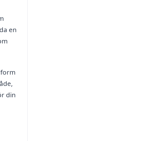
om
nda en
som
ttform
råde,
ör din