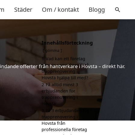
m
Städer
Om / kontakt
Blogg
Innehållsförteckning
gömma
1
Vad kan ett företag
som är specialiserat på
indande offerter från hantverkare i Hovsta – direkt här.
trapprenovering i
Hovsta hjälpa till med?
2
Få alltid minst 3
erbjudanden för
trapprenovering i
Hovsta
3
Få 3 erbjudanden för
trapprenovering i
Hovsta från
professionella företag