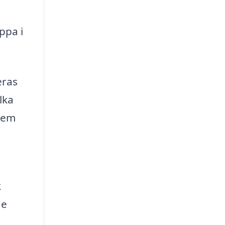
ppa i
eras
lka
 dem
k
de