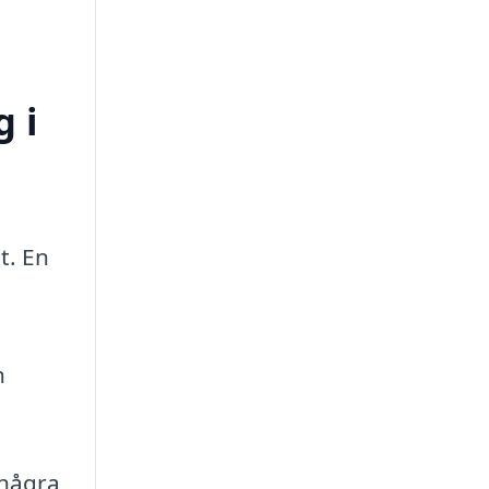
g i
t. En
h
 några