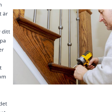
m
t är
 ditt
ppa
er
t
som
det