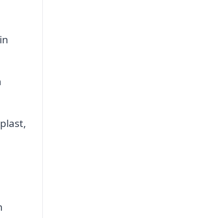
in
n
plast,
a
m