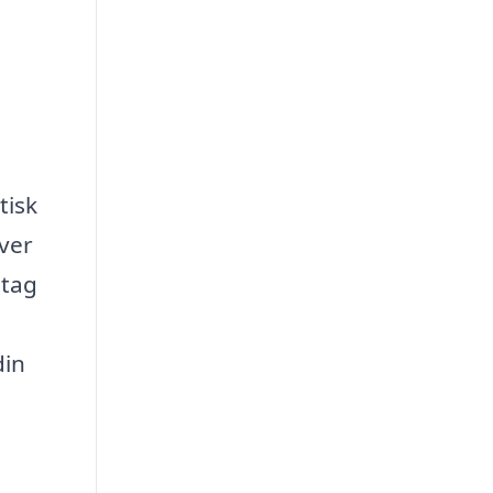
tisk
ver
etag
din