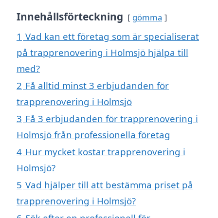
Innehållsförteckning
gömma
1
Vad kan ett företag som är specialiserat
på trapprenovering i Holmsjö hjälpa till
med?
2
Få alltid minst 3 erbjudanden för
trapprenovering i Holmsjö
3
Få 3 erbjudanden för trapprenovering i
Holmsjö från professionella företag
4
Hur mycket kostar trapprenovering i
Holmsjö?
5
Vad hjälper till att bestämma priset på
trapprenovering i Holmsjö?
6
Sök efter en professionell för