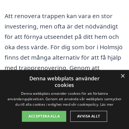
Att renovera trappen kan vara en stor
investering, men ofta är det nödvändigt
för att förnya utseendet på ditt hem och
öka dess värde. För dig som bor i Holmsjö
finns det många alternativ för att få hjälp
med trapprenovering. Genom att
×
använda en plattform som
Denna webbplats använder
cookies
trapprenovering-pris.se kan du enkelt
Denna webbplats använder cookies för att förbättra
hitta professionella företag som erbjuder
användarupplevelsen. Genom att använda vår webbplats samtycker
du till alla cookies i enlighet med vår cookiepolicy.
Läs mer
trapprenovering i Holmsjö och de
ACCEPTERA ALLA
AVVISA ALLT
närliggande områdena.