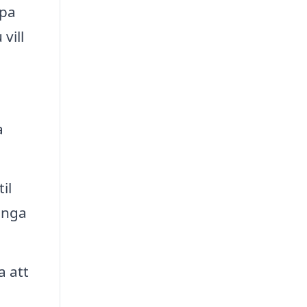
ppa
vill
a
il
ånga
a att