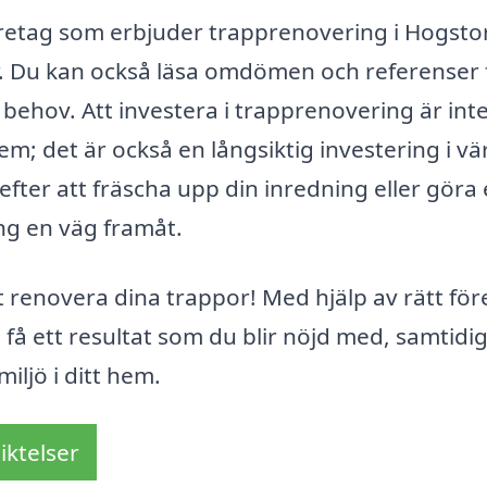
företag som erbjuder trapprenovering i Hogsto
er. Du kan också läsa omdömen och referenser 
a behov. Att investera i trapprenovering är int
hem; det är också en långsiktig investering i v
efter att fräscha upp din inredning eller göra
ng en väg framåt.
t renovera dina trappor! Med hjälp av rätt för
å ett resultat som du blir nöjd med, samtidig
ljö i ditt hem.
iktelser