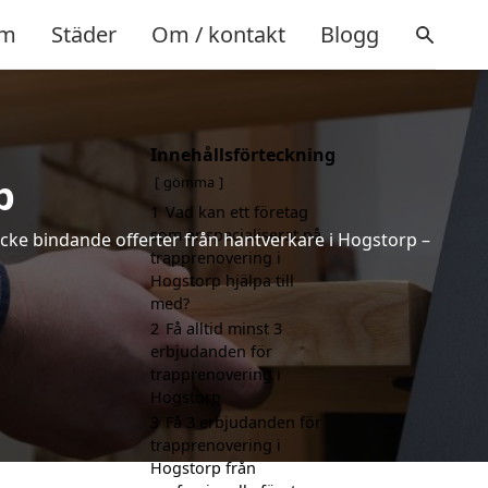
m
Städer
Om / kontakt
Blogg
Innehållsförteckning
p
gömma
1
Vad kan ett företag
som är specialiserat på
icke bindande offerter från hantverkare i Hogstorp –
trapprenovering i
Hogstorp hjälpa till
med?
2
Få alltid minst 3
erbjudanden för
trapprenovering i
Hogstorp
3
Få 3 erbjudanden för
trapprenovering i
Hogstorp från