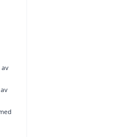
 av
 av
m
 med