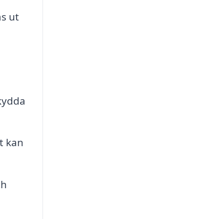
s ut
skydda
t kan
ch