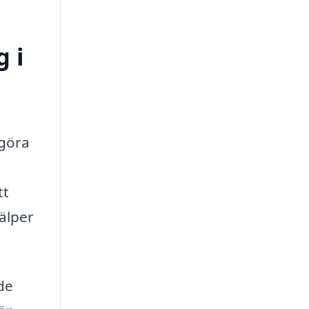
g i
 göra
tt
älper
de