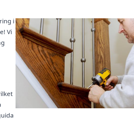
ing i
e! Vi
ag
ilket
a
 guida