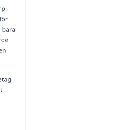
rp
för
e bara
ärde
 en
etag
t