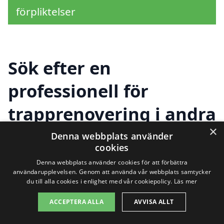
förpliktelser
Sök efter en
professionell för
trapprenovering i andra
×
städer nära Hillared
Denna webbplats använder
cookies
Denna webbplats använder cookies för att förbättra
användarupplevelsen. Genom att använda vår webbplats samtycker
Att renovera trappen är en viktig del av
du till alla cookies i enlighet med vår cookiepolicy.
Läs mer
hemmet som både förbättrar utseendet
ACCEPTERA ALLA
AVVISA ALLT
och säkerheten. Om du letar efter