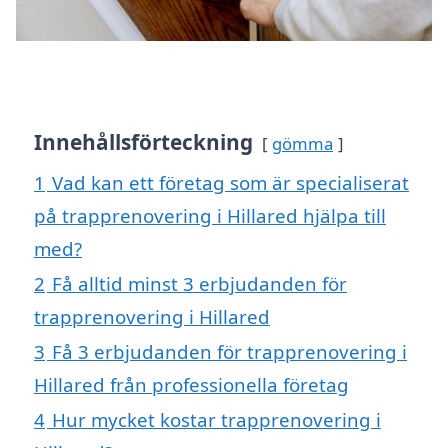
Innehållsförteckning
gömma
1
Vad kan ett företag som är specialiserat
på trapprenovering i Hillared hjälpa till
med?
2
Få alltid minst 3 erbjudanden för
trapprenovering i Hillared
3
Få 3 erbjudanden för trapprenovering i
Hillared från professionella företag
4
Hur mycket kostar trapprenovering i