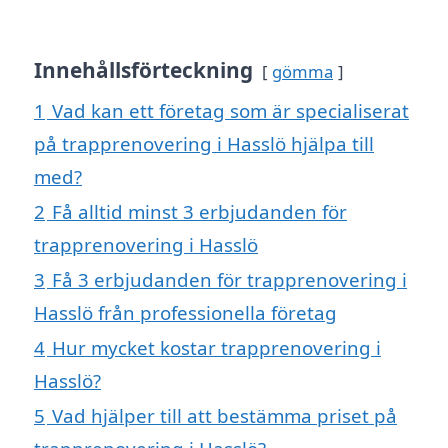
Innehållsförteckning
gömma
1
Vad kan ett företag som är specialiserat
på trapprenovering i Hasslö hjälpa till
med?
2
Få alltid minst 3 erbjudanden för
trapprenovering i Hasslö
3
Få 3 erbjudanden för trapprenovering i
Hasslö från professionella företag
4
Hur mycket kostar trapprenovering i
Hasslö?
5
Vad hjälper till att bestämma priset på