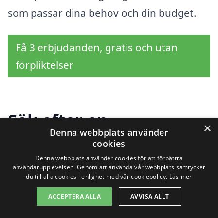
som passar dina behov och din budget.
Få 3 erbjudanden, gratis och utan
förpliktelser
Sök efter en
×
Denna webbplats använder
professionell för
cookies
trapprenovering i andra
Denna webbplats använder cookies för att förbättra
användarupplevelsen. Genom att använda vår webbplats samtycker
du till alla cookies i enlighet med vår cookiepolicy.
Läs mer
städer nära Hasslö
ACCEPTERA ALLA
AVVISA ALLT