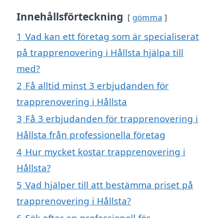
Innehållsförteckning
gömma
1
Vad kan ett företag som är specialiserat
på trapprenovering i Hållsta hjälpa till
med?
2
Få alltid minst 3 erbjudanden för
trapprenovering i Hållsta
3
Få 3 erbjudanden för trapprenovering i
Hållsta från professionella företag
4
Hur mycket kostar trapprenovering i
Hållsta?
5
Vad hjälper till att bestämma priset på
trapprenovering i Hållsta?
6
Sök efter en professionell för