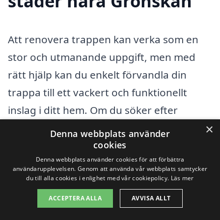
städer nära Grönskan
Att renovera trappen kan verka som en
stor och utmanande uppgift, men med
rätt hjälp kan du enkelt förvandla din
trappa till ett vackert och funktionellt
inslag i ditt hem. Om du söker efter
trapprenovering i Grönskan, har du flera
×
Denna webbplats använder
alternativ i närliggande städer som kan
cookies
Denna webbplats använder cookies för att förbättra
ge dig tillgång till professionella tjänster.
användarupplevelsen. Genom att använda vår webbplats samtycker
Att välja en lokal leverantör kan göra hela
du till alla cookies i enlighet med vår cookiepolicy.
Läs mer
processen smidigare och mer
ACCEPTERA ALLA
AVVISA ALLT
kostnadseffektiv.