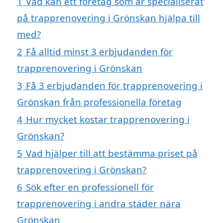
1
Vad kan ett företag som är specialiserat
på trapprenovering i Grönskan hjälpa till
med?
2
Få alltid minst 3 erbjudanden för
trapprenovering i Grönskan
3
Få 3 erbjudanden för trapprenovering i
Grönskan från professionella företag
4
Hur mycket kostar trapprenovering i
Grönskan?
5
Vad hjälper till att bestämma priset på
trapprenovering i Grönskan?
6
Sök efter en professionell för
trapprenovering i andra städer nära
Grönskan