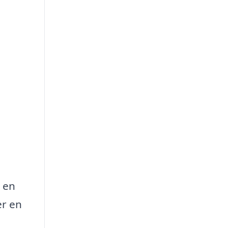
l en
er en