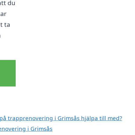
att du
sar
t ta
a
 på trapprenovering i Grimsås hjälpa till med?
renovering i Grimsås