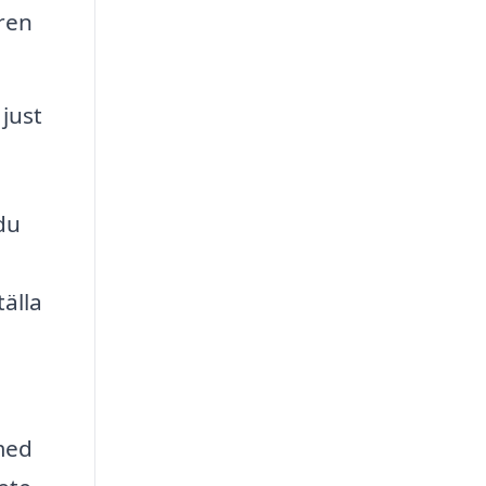
ren
just
du
älla
m
med