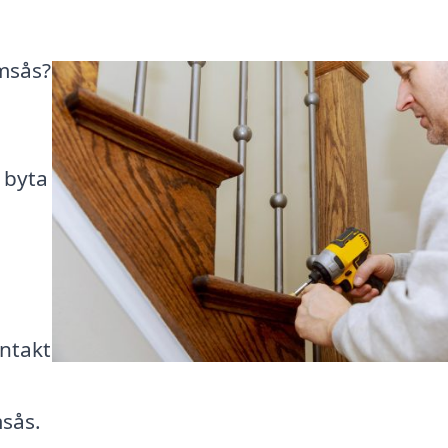
imsås?
l byta
ntakt
msås.