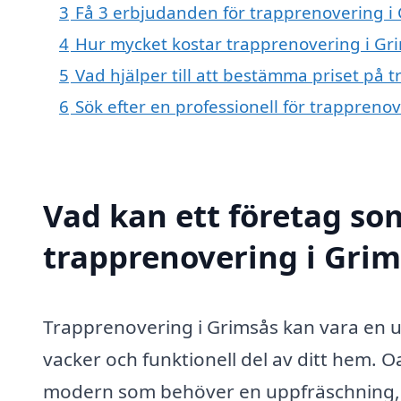
3
Få 3 erbjudanden för trapprenovering i 
4
Hur mycket kostar trapprenovering i Gr
5
Vad hjälper till att bestämma priset på 
6
Sök efter en professionell för trappreno
Vad kan ett företag som
trapprenovering i Grim
Trapprenovering i Grimsås kan vara en utm
vacker och funktionell del av ditt hem. 
modern som behöver en uppfräschning, k