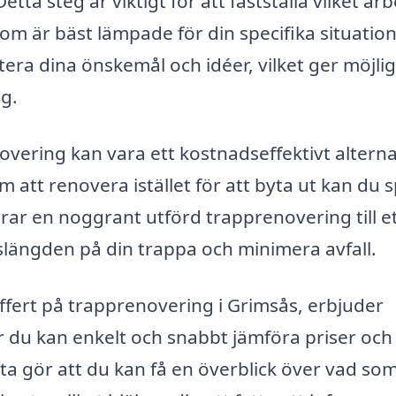
ta steg är viktigt för att fastställa vilket ar
om är bäst lämpade för din specifika situation
era dina önskemål och idéer, vilket ger möjli
ng.
vering kan vara ett kostnadseffektivt alternati
 att renovera istället för att byta ut kan du 
ar en noggrant utförd trapprenovering till e
slängden på din trappa och minimera avfall.
offert på trapprenovering i Grimsås, erbjuder
r du kan enkelt och snabbt jämföra priser och
tta gör att du kan få en överblick över vad so