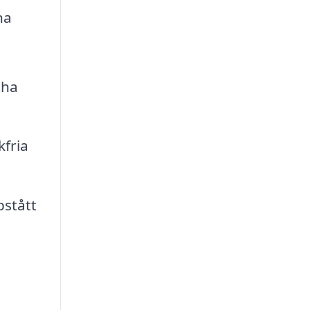
na
cha
kfria
pstått