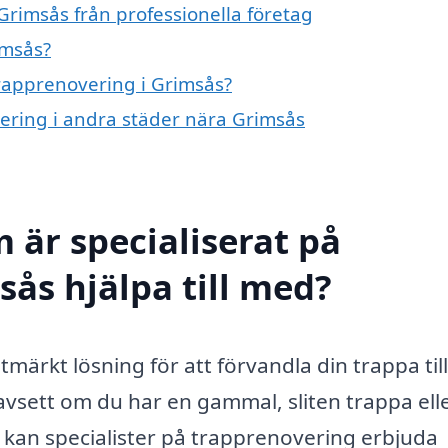
Grimsås från professionella företag
imsås?
trapprenovering i Grimsås?
vering i andra städer nära Grimsås
 är specialiserat på
sås hjälpa till med?
ärkt lösning för att förvandla din trappa til
Oavsett om du har en gammal, sliten trappa ell
an specialister på trapprenovering erbjuda