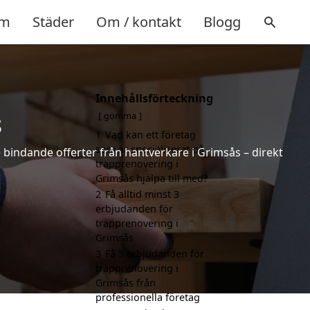
m
Städer
Om / kontakt
Blogg
Innehållsförteckning
s
gömma
1
Vad kan ett företag
som är specialiserat på
e bindande offerter från hantverkare i Grimsås – direkt
trapprenovering i
Grimsås hjälpa till med?
2
Få alltid minst 3
erbjudanden för
trapprenovering i
Grimsås
3
Få 3 erbjudanden för
trapprenovering i
Grimsås från
professionella företag