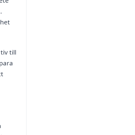
bete
.
ghet
v till
spara
tt
m