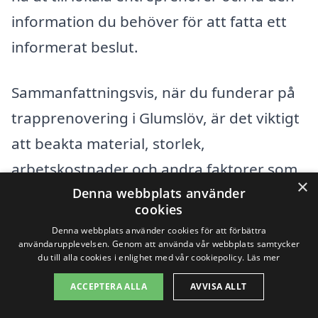
information du behöver för att fatta ett
informerat beslut.
Sammanfattningsvis, när du funderar på
trapprenovering i Glumslöv, är det viktigt
att beakta material, storlek,
arbetskostnader och andra faktorer som
×
kan påverka priset. Med rätt information
Denna webbplats använder
cookies
och förhållningssätt kan du hitta den
Denna webbplats använder cookies för att förbättra
perfekta lösningen för din trappa.
användarupplevelsen. Genom att använda vår webbplats samtycker
du till alla cookies i enlighet med vår cookiepolicy.
Läs mer
ACCEPTERA ALLA
AVVISA ALLT
Få 3 erbjudanden, gratis och utan