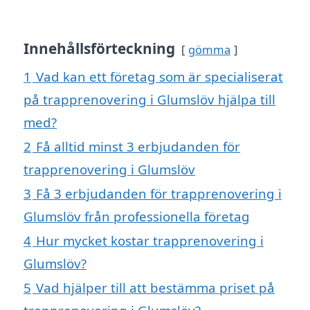
Innehållsförteckning
gömma
1
Vad kan ett företag som är specialiserat
på trapprenovering i Glumslöv hjälpa till
med?
2
Få alltid minst 3 erbjudanden för
trapprenovering i Glumslöv
3
Få 3 erbjudanden för trapprenovering i
Glumslöv från professionella företag
4
Hur mycket kostar trapprenovering i
Glumslöv?
5
Vad hjälper till att bestämma priset på