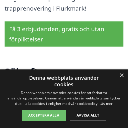
trapprenovering i Flurkmark!
Få 3 erbjudanden, gratis och utan
förpliktelser
Sök efter en
×
Denna webbplats använder
professionell för
cookies
Denna webbplats använder cookies för att förbättra
trapprenovering i andra
användarupplevelsen. Genom att använda vår webbplats samtycker
du till alla cookies i enlighet med vår cookiepolicy.
Läs mer
städer nära Flurkmark
ACCEPTERA ALLA
AVVISA ALLT