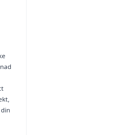
ke
gnad
tt
ekt,
 din