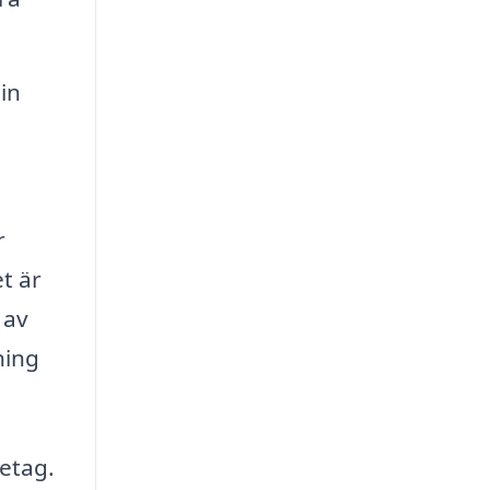
in
r
et är
 av
ning
retag.