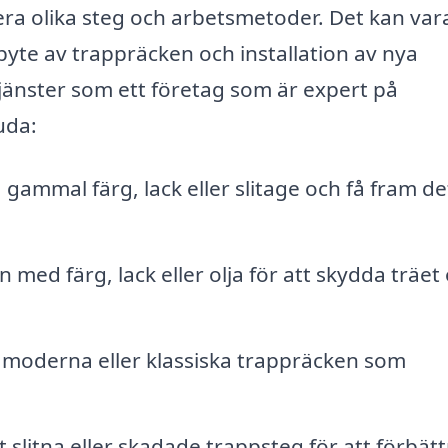
era olika steg och arbetsmetoder. Det kan vara
 byte av trappräcken och installation av nya
tjänster som ett företag som är expert på
uda:
 gammal färg, lack eller slitage och få fram de
med färg, lack eller olja för att skydda träet
, moderna eller klassiska trappräcken som
 slitna eller skadade trappsteg för att förbätt