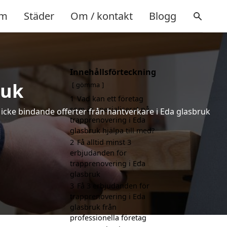
m
Städer
Om / kontakt
Blogg
Innehållsförteckning
ruk
gömma
1
Vad kan ett företag
som är specialiserat på
 icke bindande offerter från hantverkare i Eda glasbruk
trapprenovering i Eda
glasbruk hjälpa till med?
2
Få alltid minst 3
erbjudanden för
trapprenovering i Eda
glasbruk
3
Få 3 erbjudanden för
trapprenovering i Eda
glasbruk från
professionella företag