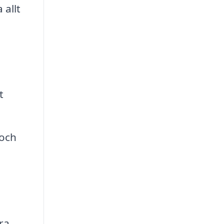
 allt
t
 och
ra