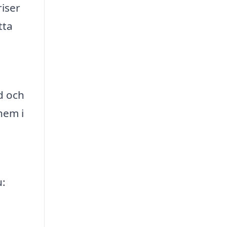
iser
tta
d och
 hem i
u: