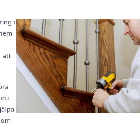
ing i
 hem
 att
öra
t du
jälpa
 som