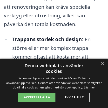
att renoveringen kan kräva speciella
verktyg eller utrustning, vilket kan
påverka den totala kostnaden.
Trappans storlek och design:
En
större eller mer komplex trappa
kommer oftast att kosta mer att
×
renovera än en enklare trappa.
Denna webbplats använder
cookies
Typ av renovering:
Om du väljer att
Denna webbplats använder cookies för att förbättra
användarupplevelsen. Genom att använda vår webbplats samtycker
byta ut hela trappen, eller bara
du till alla cookies i enlighet med vår cookiepolicy.
Läs mer
renovera ytor som slipning och
ACCEPTERA ALLA
AVVISA ALLT
lackering, kommer detta att påverka