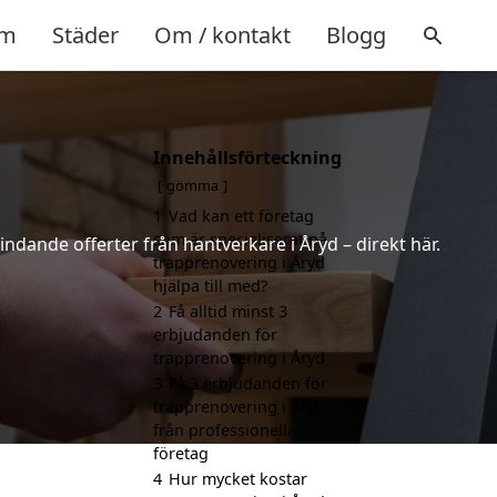
m
Städer
Om / kontakt
Blogg
Innehållsförteckning
gömma
1
Vad kan ett företag
som är specialiserat på
indande offerter från hantverkare i Åryd – direkt här.
trapprenovering i Åryd
hjälpa till med?
2
Få alltid minst 3
erbjudanden för
trapprenovering i Åryd
3
Få 3 erbjudanden för
trapprenovering i Åryd
från professionella
företag
4
Hur mycket kostar