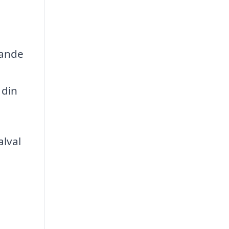
dande
 din
alval