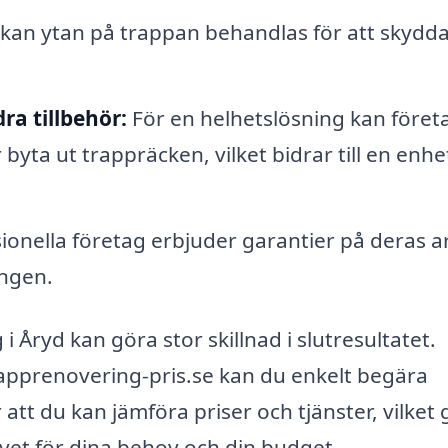
n kan ytan på trappan behandlas för att skydd
a tillbehör:
För en helhetslösning kan föret
 byta ut trappräcken, vilket bidrar till en enhe
onella företag erbjuder garantier på deras a
ingen.
i Åryd kan göra stor skillnad i slutresultatet.
pprenovering-pris.se kan du enkelt begära
 att du kan jämföra priser och tjänster, vilket 
tivet för dina behov och din budget.