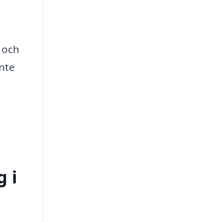
 och
inte
g i