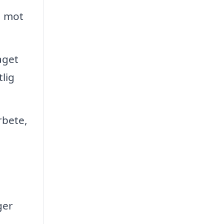
a mot
aget
tlig
rbete,
ger