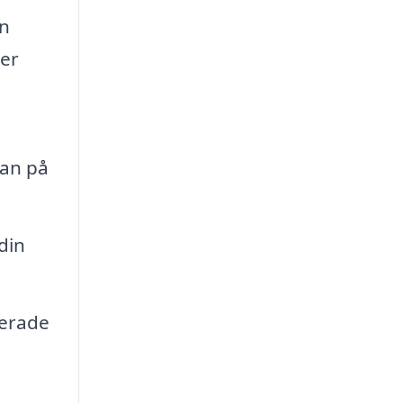
nn
ler
kan på
din
serade