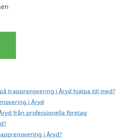
sen
 på trapprenovering i Åryd hjälpa till med?
enovering i Åryd
ryd från professionella företag
yd?
trapprenovering i Åryd?