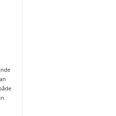
eende
tan
 både
an