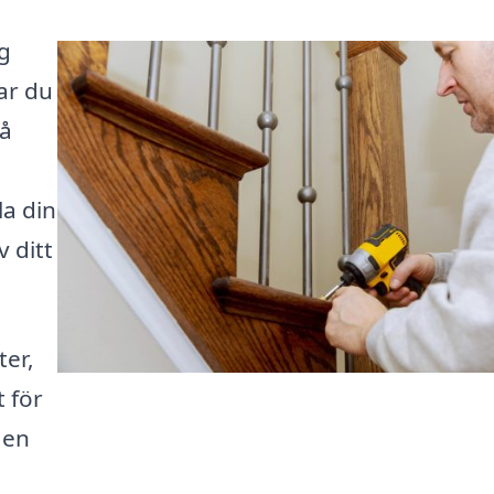
ig
ar du
få
la din
v ditt
ter,
t för
 en