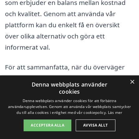
som erbjuder en balans mellan kostnad
och kvalitet. Genom att använda vår
plattform kan du enkelt få en översikt
över olika alternativ och göra ett
informerat val.
För att sammanfatta, när du överväger
trapprenovering i Arvidsvik, ta hänsyn till
×
Denna webbplats använder
material, trappans skick, arbetets
cookies
omfattning och kostnaden för
Denna webbplats använder cookies för att förbättra
användarupplevelsen. Genom att använda vår webbplats samtycker
hantverkare. Med rätt information och
du till alla cookies i enlighet med vår cookiepolicy.
Läs mer
anbud kan du säkerställa att din
ACCEPTERA ALLA
AVVISA ALLT
renovering blir både kostnadseffektiv och