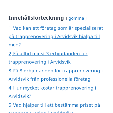
Innehållsförteckning
gömma
1
Vad kan ett företag som är specialiserat
på trapprenovering i Arvidsvik hjälpa till
med?
2
Få alltid minst 3 erbjudanden för
trapprenovering i Arvidsvik
3
Få 3 erbjudanden för trapprenovering i
Arvidsvik från professionella företag
4
Hur mycket kostar trapprenovering i
Arvidsvik?
5
Vad hjälper till att bestämma priset på